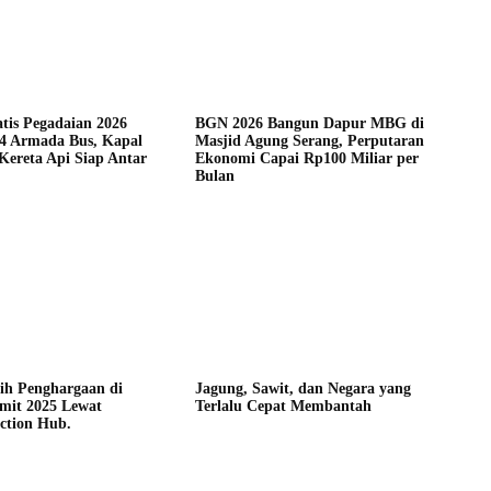
tis Pegadaian 2026
BGN 2026 Bangun Dapur MBG di
84 Armada Bus, Kapal
Masjid Agung Serang, Perputaran
Kereta Api Siap Antar
Ekonomi Capai Rp100 Miliar per
Bulan
ih Penghargaan di
Jagung, Sawit, dan Negara yang
it 2025 Lewat
Terlalu Cepat Membantah
ction Hub.