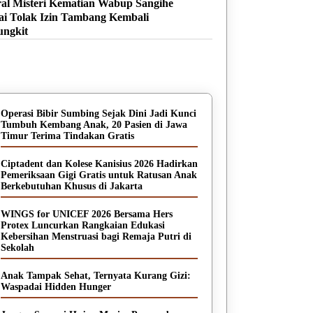
ral Misteri Kematian Wabup Sangihe
ai Tolak Izin Tambang Kembali
ungkit
Info Sehat
Operasi Bibir Sumbing Sejak Dini Jadi Kunci
Tumbuh Kembang Anak, 20 Pasien di Jawa
Timur Terima Tindakan Gratis
Ciptadent dan Kolese Kanisius 2026 Hadirkan
Pemeriksaan Gigi Gratis untuk Ratusan Anak
Berkebutuhan Khusus di Jakarta
WINGS for UNICEF 2026 Bersama Hers
Protex Luncurkan Rangkaian Edukasi
Kebersihan Menstruasi bagi Remaja Putri di
Sekolah
Anak Tampak Sehat, Ternyata Kurang Gizi:
Waspadai Hidden Hunger