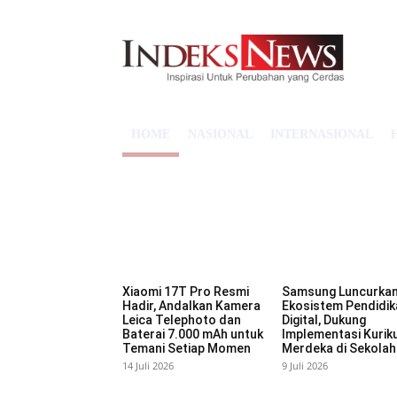
HOME
NASIONAL
INTERNASIONAL
Xiaomi 17T Pro Resmi
Samsung Luncurka
Hadir, Andalkan Kamera
Ekosistem Pendidik
Leica Telephoto dan
Digital, Dukung
Baterai 7.000 mAh untuk
Implementasi Kurik
Temani Setiap Momen
Merdeka di Sekolah
14 Juli 2026
9 Juli 2026