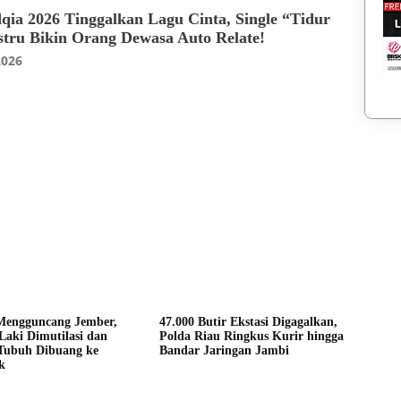
dqia 2026 Tinggalkan Lagu Cinta, Single “Tidur
stru Bikin Orang Dewasa Auto Relate!
2026
Hukum
 Mengguncang Jember,
47.000 Butir Ekstasi Digagalkan,
Laki Dimutilasi dan
Polda Riau Ringkus Kurir hingga
Tubuh Dibuang ke
Bandar Jaringan Jambi
k