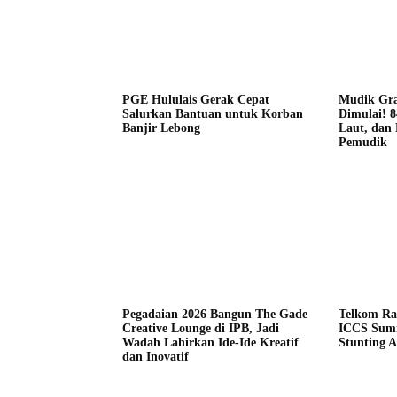
PGE Hululais Gerak Cepat
Mudik Gra
Salurkan Bantuan untuk Korban
Dimulai! 
Banjir Lebong
Laut, dan 
Pemudik
Pegadaian 2026 Bangun The Gade
Telkom Ra
Creative Lounge di IPB, Jadi
ICCS Summ
Wadah Lahirkan Ide-Ide Kreatif
Stunting A
dan Inovatif