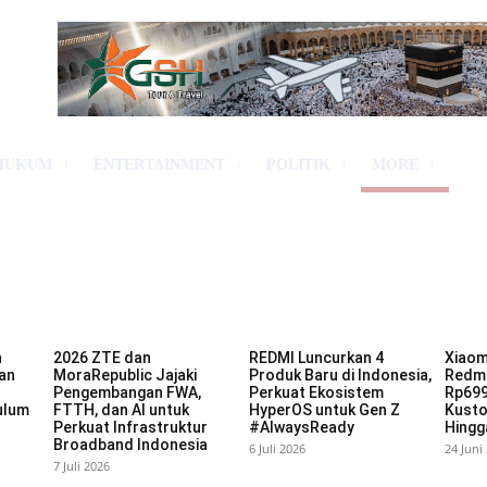
HUKUM
ENTERTAINMENT
POLITIK
MORE
n
2026 ZTE dan
REDMI Luncurkan 4
Xiaomi
an
MoraRepublic Jajaki
Produk Baru di Indonesia,
Redmi
Pengembangan FWA,
Perkuat Ekosistem
Rp699
ulum
FTTH, dan AI untuk
HyperOS untuk Gen Z
Kusto
Perkuat Infrastruktur
#AlwaysReady
Hingg
Broadband Indonesia
6 Juli 2026
24 Juni
7 Juli 2026