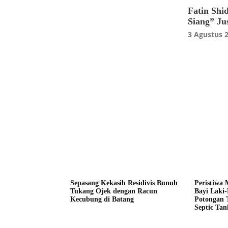
Fatin Shi
Siang” Ju
3 Agustus 
Sepasang Kekasih Residivis Bunuh
Peristiwa
Tukang Ojek dengan Racun
Bayi Laki-
Kecubung di Batang
Potongan 
Septic Tan