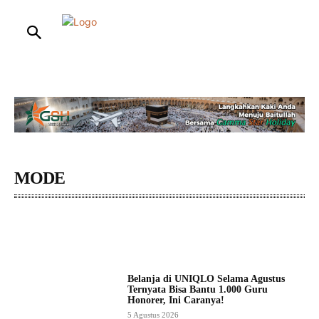
HOME
NASIONAL
INTERNASIONAL
HUKUM
ENTERTAIN
MODE
AKSESORIS
EKSTERIOR
INTERIOR
KECANTIKAN
Belanja di UNIQLO Selama Agustus
Ternyata Bisa Bantu 1.000 Guru
Honorer, Ini Caranya!
5 Agustus 2026