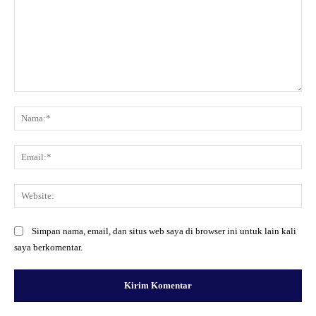
Komentar:
Na
Ema
Web
Simpan nama, email, dan situs web saya di browser ini untuk lain kali
saya berkomentar.