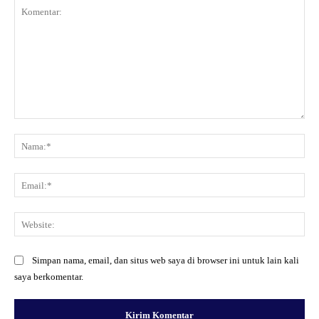
Komentar:
Na
Ema
Web
Simpan nama, email, dan situs web saya di browser ini untuk lain kali
saya berkomentar.