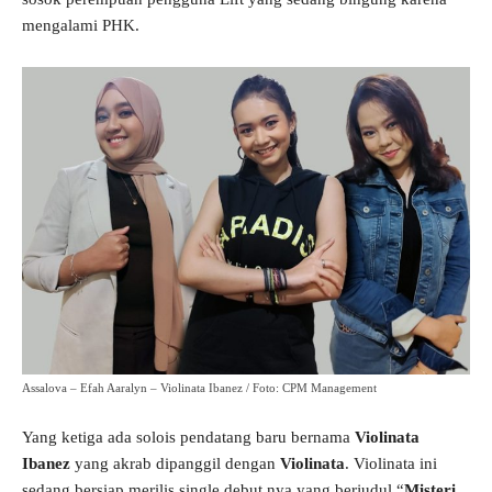
mengalami PHK.
Assalova – Efah Aaralyn – Violinata Ibanez / Foto: CPM Management
Yang ketiga ada solois pendatang baru bernama
Violinata
Ibanez
yang akrab dipanggil dengan
Violinata
. Violinata ini
sedang bersiap merilis single debut nya yang berjudul “
Misteri