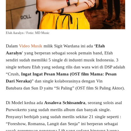
Efah Aaralyn / Fotio: MD Music
Dalam
Video Musik
milik Sigit Wardana ini ada
‘Efah
Aaralyn
’ yang berperan sebagai sosok pemain band, Efah
sendiri sudah memiliki 5 single di industri musik Indonesia. 3
single terbaru Efah yang sedang rilis dan wara wiri di DSP adalah
“Crush,
Ingat Ingat Pesan Mama (OST film Mama: Pesan
Dari Neraka)
” dan single kolaborasinya dengan Vin
Batubara dan Sun D yaitu “Si Paling” (OST film Si Paling Aktor).
Di Model kedua ada
Assalova Schissandra
, seorang solois asal
Purwokerto yang sudah merilis album dan banyak single.
Penyanyi berhijab yang sudah merilis sekitar 21 single seperti :
“Foreshow, Romansa, Langit dan Senja” ini berperan sebagai
sosok perempuan pengguna Lift yang sedang bingung karena