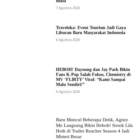
Biasa
7 Agustus 2026
Traveloka: Event Tourism Jadi Gaya
Liburan Baru Masyarakat Indonesia
6 Agustus 2026
HEBOH! Dayoung dan Jay Park Bikin
Fans K-Pop Salah Fokus, Chemistry di
MV ‘FLIRTY’ Viral: “Kami Sampai
Malu Sendiri!”
6 Agustus 2026
Baru Muncul Beberapa Detik, Agnez
Mo Langsung Bikin Heboh! Sosok Lila
Hoth di Trailer Reacher Season 4 Jadi
Misteri Besar