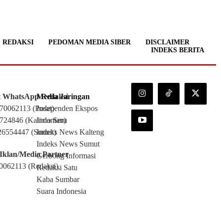
REDAKSI
PEDOMAN MEDIA SIBER
DISCLAIMER
INDEKS BERITA
t WhatsApp Redaksi
Media Jaringan
70062113
(Pusat)
Independen Ekspos
724846 (Kalimantan)
Indo Seru
26554447 (Sumut)
Indeks News Kalteng
Indeks News Sumut
Iklan/Media Partner
Gerbong Informasi
0062113
(Redaksi)
Redaksi Satu
Kaba Sumbar
Suara Indonesia