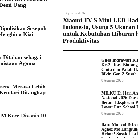
 Demi Uang
9 Agustus 2026
Xiaomi TV S Mini LED Hadi
Indonesia, Usung 5 Ukuran
ipolisikan Sesepuh
untuk Kebutuhan Hiburan 
Menghina Kiai
Produktivitas
 Ditahan sebagai
Ghea Indrawari Ri
enistaan Agama
Ke-2 “Rasi Bintang
Cinta dan Patah Ha
Bikin Gen Z Susah
8 Agustus 2026
arena Merasa Lebih
 Kendari Ditangkap
MILKU Di Hari A
Nasional 2026 Dor
Berani Eksplorasi P
Lewat Fun School 
8 Agustus 2026
 M Kece Divonis 10
Baru Muncul Beber
Agnez Mo Langsung
Heboh! Sosok Lila 