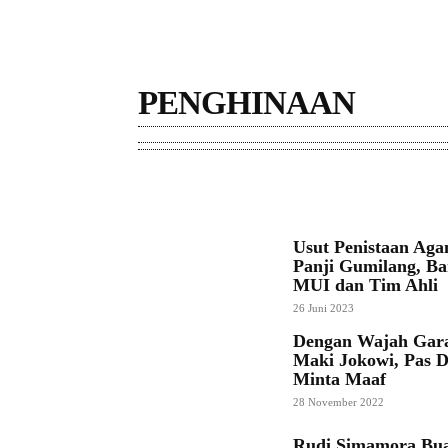
PENGHINAAN
ASUSILA
HOAKS
KORUPSI
KORUPTOR
Usut Penistaan Aga
Panji Gumilang, B
MUI dan Tim Ahli
26 Juni 2023
Dengan Wajah Gara
Maki Jokowi, Pas D
Minta Maaf
28 November 2022
Rudi Simamora Bua